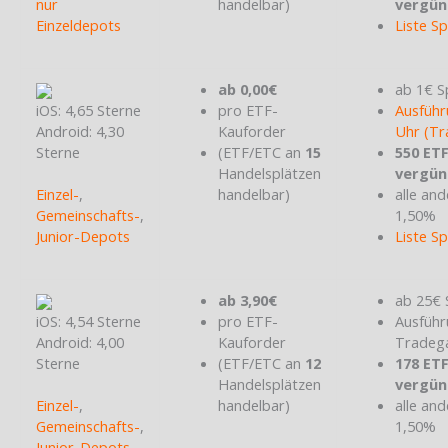
nur
handelbar)
vergün
Einzeldepots
Liste S
ab 0,00€
ab 1€ S
iOS: 4,65 Sterne
pro ETF-
Ausführ
Android: 4,30
Kauforder
Uhr (Tr
Sterne
(ETF/ETC an
15
550 ET
Handelsplätzen
vergün
Einzel-
,
handelbar)
alle and
Gemeinschafts-
,
1,50%
Junior-Depots
Liste S
ab 3,90€
ab 25€ 
iOS: 4,54 Sterne
pro ETF-
Ausführ
Android: 4,00
Kauforder
Tradeg
Sterne
(ETF/ETC an
12
178 ET
Handelsplätzen
vergün
Einzel-
,
handelbar)
alle and
Gemeinschafts-
,
1,50%
Junior-Depots