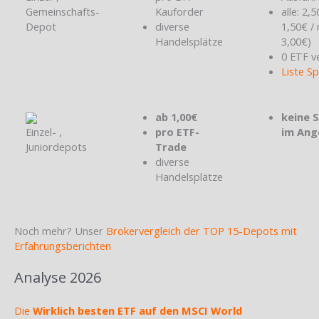
Gemeinschafts-
Kauforder
alle: 2,
Depot
diverse
1,50€ /
Handelsplätze
3,00€)
0 ETF v
Liste S
ab 1,00€
keine 
Einzel- ,
pro ETF-
im Ang
Juniordepots
Trade
diverse
Handelsplätze
Noch mehr? Unser
Brokervergleich der TOP 15-Depots mit
Erfahrungsberichten
Analyse 2026
Die
Wirklich besten ETF auf den MSCI World