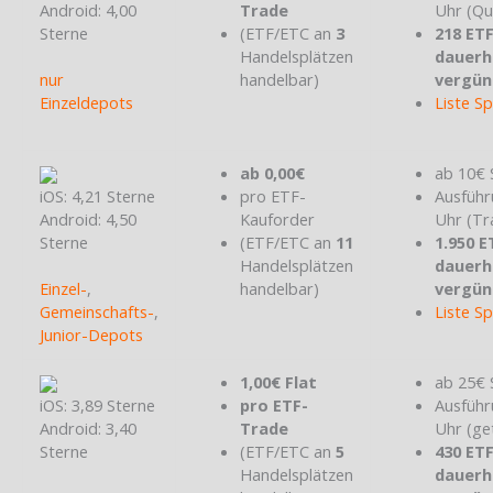
Android: 4,00
Trade
Uhr (Qu
Sterne
(ETF/ETC an
3
218 ET
Handelsplätzen
dauerh
nur
handelbar)
vergün
Einzeldepots
Liste S
ab 0,00€
ab 10€ 
iOS: 4,21 Sterne
pro ETF-
Ausführ
Android: 4,50
Kauforder
Uhr (Tr
Sterne
(ETF/ETC an
11
1.950 E
Handelsplätzen
dauerh
Einzel-
,
handelbar)
vergün
Gemeinschafts-
,
Liste S
Junior-Depots
1,00€ Flat
ab 25€ 
iOS: 3,89 Sterne
pro ETF-
Ausführ
Android: 3,40
Trade
Uhr (ge
Sterne
(ETF/ETC an
5
430 ET
Handelsplätzen
dauerh