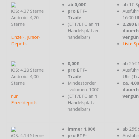
ab 0,00€
ab 1€ S
iOS: 4,37 Sterne
pro ETF-
Ausführ
Android: 4,20
Trade
16:00 U
Sterne
(ETF/ETC an
11
2.280 E
Handelsplätzen
dauerh
Einzel-
,
Junior-
handelbar)
vergün
Depots
Liste S
0,00€
ab 25€ 
iOS: 4,28 Sterne
pro ETF-
Ausführ
Android: 4,00
Trade
Uhr (Tr
Sterne
Mindestorder
ca. 4.0
-volumen: 100€
dauerh
nur
(ETF/ETC an
1
vergün
Einzeldepots
Handelsplatz
handelbar)
immer 1,00€
ab 25€ 
iOS: 4,14 Sterne
pro ETF-
Ausführ