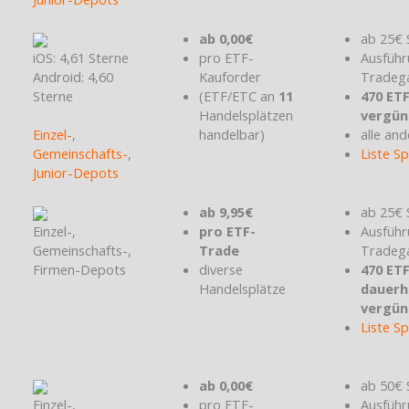
ab 0,00€
ab 25€ 
iOS: 4,61 Sterne
pro ETF-
Ausführ
Android: 4,60
Kauforder
Tradeg
Sterne
(ETF/ETC an
11
470 ET
Handelsplätzen
vergün
Einzel-
,
handelbar)
alle and
Gemeinschafts-
,
Liste S
Junior-Depots
ab 9,95€
ab 25€ 
Einzel-,
pro ETF-
Ausführ
Gemeinschafts-,
Trade
Tradeg
Firmen-Depots
diverse
470 ET
Handelsplätze
dauerh
vergün
Liste S
ab 0,00€
ab 50€ 
Einzel-,
pro ETF-
Ausführ