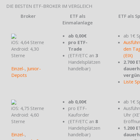
DIE BESTEN ETF-BROKER IM VERGLEICH
Broker
ETF als
ETF als S
Einmalanlage
ab 0,00€
ab 1€ S
iOS: 4,64 Sterne
pro ETF-
Ausführ
Android: 4,30
Trade
den Tag
Sterne
(ETF/ETC an
3
(EIX)
Handelsplätzen
2.700 E
Einzel-
,
Junior-
handelbar)
dauerh
Depots
vergün
Liste S
ab 0,00€
ab 1€ S
iOS: 4,75 Sterne
pro ETF-
Ausführ
Android: 4,60
Kauforder
Uhr (X
Sterne
(ETF/ETC an
8
Eröffnu
Handelsplätzen
1.200 E
Einzel-
,
handelbar)
dauerh