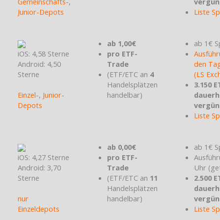
Gemeinschafts-
,
vergün
Junior-Depots
Liste S
ab 1,00€
ab 1€ S
iOS: 4,58 Sterne
pro ETF-
Ausführ
Android: 4,50
Trade
den Tag
Sterne
(ETF/ETC an
4
(LS Exc
Handelsplätzen
3.150 E
Einzel-
,
Junior-
handelbar)
dauerh
Depots
vergün
Liste S
ab 0,00€
ab 1€ S
iOS: 4,27 Sterne
pro ETF-
Ausführ
Android: 3,70
Trade
Uhr (ge
Sterne
(ETF/ETC an
11
2.500 E
Handelsplätzen
dauerh
nur
handelbar)
vergün
Einzeldepots
Liste S