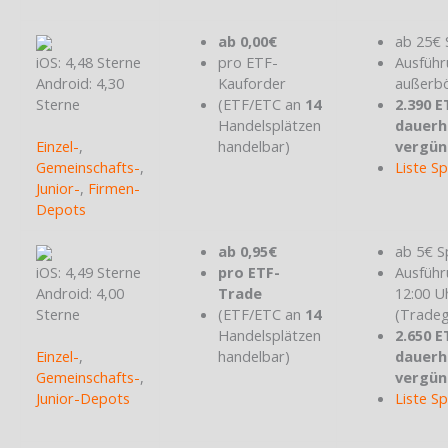
ab 0,00€
ab 25€ 
iOS: 4,48 Sterne
pro ETF-
Ausführ
Android: 4,30
Kauforder
außerbö
Sterne
(ETF/ETC an
14
2.390 E
Handelsplätzen
dauerh
Einzel-
,
handelbar)
vergün
Gemeinschafts-
,
Liste S
Junior-
,
Firmen-
Depots
ab 0,95€
ab 5€ S
iOS: 4,49 Sterne
pro ETF-
Ausführ
Android: 4,00
Trade
12:00 U
Sterne
(ETF/ETC an
14
(Tradeg
Handelsplätzen
2.650 E
Einzel-
,
handelbar)
dauerh
Gemeinschafts-
,
vergün
Junior-Depots
Liste S