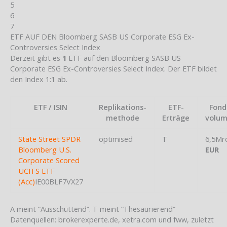
5
6
7
ETF AUF DEN Bloomberg SASB US Corporate ESG Ex-
Controversies Select Index
Derzeit gibt es
1
ETF auf den Bloomberg SASB US
Corporate ESG Ex-Controversies Select Index. Der ETF bildet
den Index 1:1 ab.
ETF / ISIN
Replikations-
ETF-
Fond
methode
Erträge
volu
State Street SPDR
optimised
T
6,5Mr
Bloomberg U.S.
EUR
Corporate Scored
UCITS ETF
(Acc)
IE00BLF7VX27
A meint “Ausschüttend”. T meint “Thesaurierend”
Datenquellen: brokerexperte.de, xetra.com und fww, zuletzt