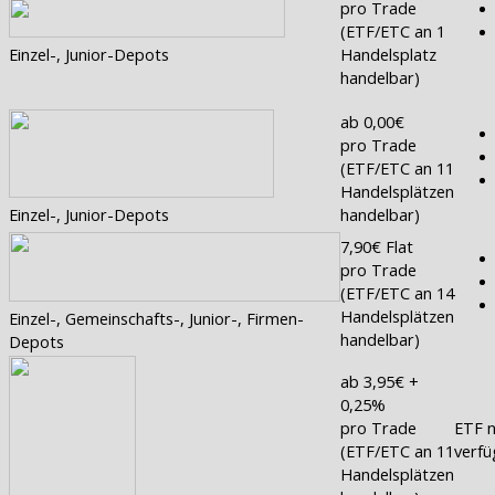
pro Trade
(ETF/ETC an 1
Einzel-, Junior-Depots
Handelsplatz
handelbar)
ab 0,00€
pro Trade
(ETF/ETC an 11
Handelsplätzen
Einzel-, Junior-Depots
handelbar)
7,90€ Flat
pro Trade
(ETF/ETC an 14
Handelsplätzen
Einzel-, Gemeinschafts-, Junior-, Firmen-
handelbar)
Depots
ab 3,95€ +
0,25%
pro Trade
ETF n
(ETF/ETC an 11
verfü
Handelsplätzen