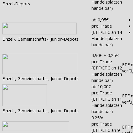
Handelsplätzen
Einzel-Depots
handelbar)
ab 0,95€
pro Trade
(ETF/ETC an 14
Handelsplätzen
Einzel-, Gemeinschafts-, Junior-Depots
handelbar)
4,90€ + 0,25%
pro Trade
ETF n
(ETF/ETC an 12
verfü
Handelsplätzen
Einzel-, Gemeinschafts-, Junior-Depots
handelbar)
ab 10,00€
pro Trade
ETF n
(ETF/ETC an 11
verfü
Handelsplätzen
Einzel-, Gemeinschafts-, Junior-Depots
handelbar)
0.25%
pro Trade
ETF n
(ETF/ETC an 9
verfü