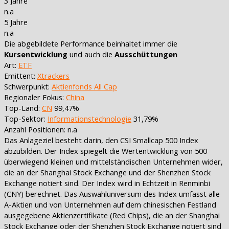
3 Jahre
n.a
5 Jahre
n.a
Die abgebildete Performance beinhaltet immer die
Kursentwicklung
und auch die
Ausschüttungen
Art:
ETF
Emittent:
Xtrackers
Schwerpunkt:
Aktienfonds All Cap
Regionaler Fokus:
China
Top-Land:
CN
99,47%
Top-Sektor:
Informationstechnologie
31,79%
Anzahl Positionen: n.a
Das Anlageziel besteht darin, den CSI Smallcap 500 Index
abzubilden. Der Index spiegelt die Wertentwicklung von 500
überwiegend kleinen und mittelständischen Unternehmen wider,
die an der Shanghai Stock Exchange und der Shenzhen Stock
Exchange notiert sind. Der Index wird in Echtzeit in Renminbi
(CNY) berechnet. Das Auswahluniversum des Index umfasst alle
A-Aktien und von Unternehmen auf dem chinesischen Festland
ausgegebene Aktienzertifikate (Red Chips), die an der Shanghai
Stock Exchange oder der Shenzhen Stock Exchange notiert sind