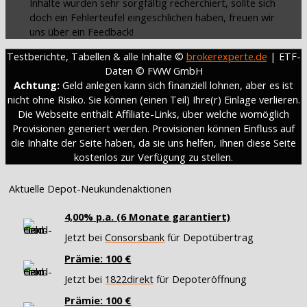
Inhalte wurden sehr sorgfältig recherchiert, sollte sich
doch ein Fehlerteufel eingeschlichen haben, freuen wir
uns über ein Feedback!
Testberichte, Tabellen & alle Inhalte ©
brokerexperte.de
| ETF-
Daten © FWW GmbH
Achtung:
Geld anlegen kann sich finanziell lohnen, aber es ist
nicht ohne Risiko. Sie können (einen Teil) Ihre(r) Einlage verlieren.
Die Webseite enthält Affiliate-Links, über welche womöglich
Provisionen generiert werden. Provisionen können Einfluss auf
die Inhalte der Seite haben, da sie uns helfen, Ihnen diese Seite
kostenlos zur Verfügung zu stellen.
Aktuelle Depot-Neukundenaktionen
4,00% p.a. (6 Monate garantiert)
Jetzt bei
Consorsbank
für Depotübertrag
Prämie: 100 €
Jetzt bei
1822direkt
für Depoteröffnung
Prämie: 100 €