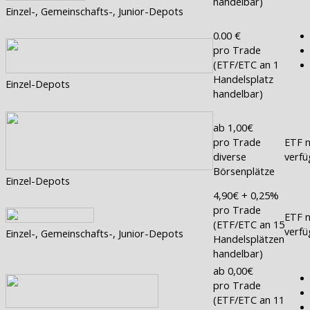
handelbar)
Einzel-, Gemeinschafts-, Junior-Depots
0.00 €
pro Trade
(ETF/ETC an 1
Handelsplatz
Einzel-Depots
handelbar)
ab 1,00€
pro Trade
ETF n
diverse
verfü
Börsenplätze
Einzel-Depots
4,90€ + 0,25%
pro Trade
ETF n
(ETF/ETC an 15
verfü
Einzel-, Gemeinschafts-, Junior-Depots
Handelsplätzen
handelbar)
ab 0,00€
pro Trade
(ETF/ETC an 11