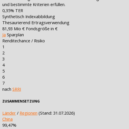
und bestimmte Kriterien erfüllen.
0,35%
TER
Synthetisch
Indexabbildung
Thesaurierend
Ertragsverwendung
81,93 Mio €
Fondsgröße in €
Ja
Sparplan
Renditechance / Risiko
1
2
3
4
5
6
7
nach
SRRI
ZUSAMMENSETZUNG
Länder
/
Regionen
(Stand: 31.07.2026)
China
99,47%