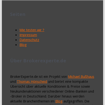
Seiten
Wie testen wir ?
Impressum
Datenschutz
Blog
Über Brokerexperte.de
BrokerExperte.de ist ein Projekt von
Michael Bußhaus
und
Thomas Hönscheid
und bietet eine kompakte
Übersicht über aktuelle Konditionen & Preise sowie
Neukundenaktionen verschiedener Online-Banken und
-Broker in Deutschland. Darüber hinaus werden
aktuelle Branchenthemen im
Blog
aufgegriffen. Die