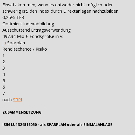
Einsatz kommen, wenn es entweder nicht möglich oder
schwierig ist, den Index durch Direktanlagen nachzubilden.
0,25%
TER
Optimiert
Indexabbildung
Ausschüttend
Ertragsverwendung
497,34 Mio €
Fondsgröße in €
Ja
Sparplan
Renditechance / Risiko
1
2
3
4
5
6
7
nach
SRRI
ZUSAMMENSETZUNG
ISIN LU1324516050 - als SPARPLAN oder als EINMALANLAGE