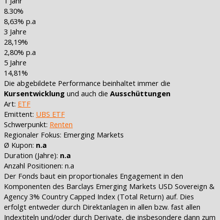
1 Jahr
8.30%
8,63% p.a
3 Jahre
28,19%
2,80% p.a
5 Jahre
14,81%
Die abgebildete Performance beinhaltet immer die
Kursentwicklung
und auch die
Ausschüttungen
Art:
ETF
Emittent:
UBS ETF
Schwerpunkt:
Renten
Regionaler Fokus:
Emerging Markets
Ø Kupon:
n.a
Duration (Jahre):
n.a
Anzahl Positionen: n.a
Der Fonds baut ein proportionales Engagement in den
Komponenten des Barclays Emerging Markets USD Sovereign &
Agency 3% Country Capped Index (Total Return) auf. Dies
erfolgt entweder durch Direktanlagen in allen bzw. fast allen
Indextiteln und/oder durch Derivate, die insbesondere dann zum