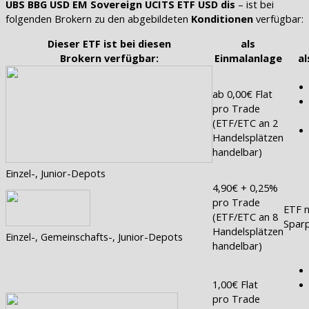
UBS BBG USD EM Sovereign UCITS ETF USD dis
– ist bei
folgenden Brokern zu den abgebildeten
Konditionen
verfügbar:
Dieser ETF ist bei diesen
als
Brokern verfügbar:
Einmalanlage
al
ab 0,00€ Flat
pro Trade
(ETF/ETC an 2
Handelsplätzen
handelbar)
Einzel-, Junior-Depots
4,90€ + 0,25%
pro Trade
ETF n
(ETF/ETC an 8
Sparp
Handelsplätzen
Einzel-, Gemeinschafts-, Junior-Depots
handelbar)
1,00€ Flat
pro Trade