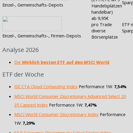
Sparp
Einzel-, Gemeinschafts-Depots
Handelsplätzen
handelbar)
ab 9,95€
pro Trade
ETF n
diverse
Sparp
Einzel-, Gemeinschafts-, Firmen-Depots
Börsenplätze
Analyse 2026
Die
Wirklich besten ETF auf den MSCI World
ETF der Woche
ISE CTA Cloud Computing Index
Performance 1W:
7,54%
MSCI World Consumer Discretionary Advanced Select 20
35 Capped Index
Performance 1W:
7,47%
MSCI World Consumer Discretionary Index
Performance
1W:
7,29%
S&P Consumer Discretionary Select Sector Index