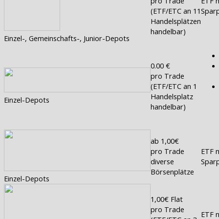
pro Trade
ETF n
(ETF/ETC an 11
Sparp
Handelsplätzen
handelbar)
Einzel-, Gemeinschafts-, Junior-Depots
0.00 €
pro Trade
(ETF/ETC an 1
Handelsplatz
Einzel-Depots
handelbar)
ab 1,00€
pro Trade
ETF n
diverse
Sparp
Börsenplätze
Einzel-Depots
1,00€ Flat
pro Trade
ETF n