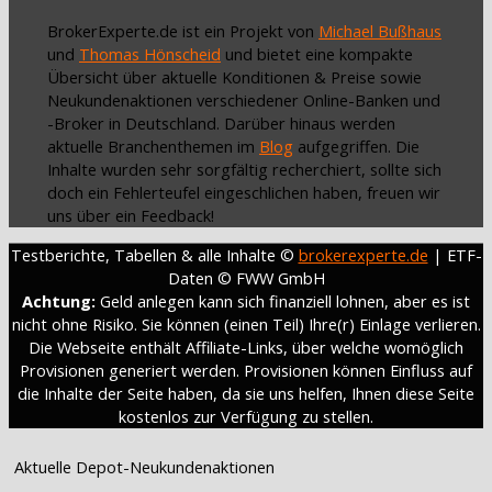
BrokerExperte.de ist ein Projekt von
Michael Bußhaus
und
Thomas Hönscheid
und bietet eine kompakte
Übersicht über aktuelle Konditionen & Preise sowie
Neukundenaktionen verschiedener Online-Banken und
-Broker in Deutschland. Darüber hinaus werden
aktuelle Branchenthemen im
Blog
aufgegriffen. Die
Inhalte wurden sehr sorgfältig recherchiert, sollte sich
doch ein Fehlerteufel eingeschlichen haben, freuen wir
uns über ein Feedback!
Testberichte, Tabellen & alle Inhalte ©
brokerexperte.de
| ETF-
Daten © FWW GmbH
Achtung:
Geld anlegen kann sich finanziell lohnen, aber es ist
nicht ohne Risiko. Sie können (einen Teil) Ihre(r) Einlage verlieren.
Die Webseite enthält Affiliate-Links, über welche womöglich
Provisionen generiert werden. Provisionen können Einfluss auf
die Inhalte der Seite haben, da sie uns helfen, Ihnen diese Seite
kostenlos zur Verfügung zu stellen.
Aktuelle Depot-Neukundenaktionen