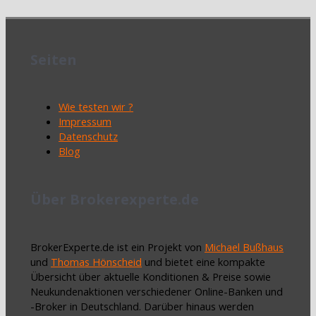
Seiten
Wie testen wir ?
Impressum
Datenschutz
Blog
Über Brokerexperte.de
BrokerExperte.de ist ein Projekt von
Michael Bußhaus
und
Thomas Hönscheid
und bietet eine kompakte
Übersicht über aktuelle Konditionen & Preise sowie
Neukundenaktionen verschiedener Online-Banken und
-Broker in Deutschland. Darüber hinaus werden