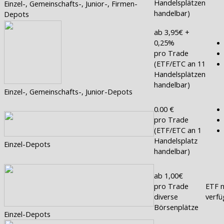
Handelsplätzen
Einzel-, Gemeinschafts-, Junior-, Firmen-
handelbar)
Depots
ab 3,95€ +
0,25%
pro Trade
(ETF/ETC an 11
Handelsplätzen
handelbar)
Einzel-, Gemeinschafts-, Junior-Depots
0.00 €
pro Trade
(ETF/ETC an 1
Handelsplatz
Einzel-Depots
handelbar)
ab 1,00€
pro Trade
ETF n
diverse
verfü
Börsenplätze
Einzel-Depots