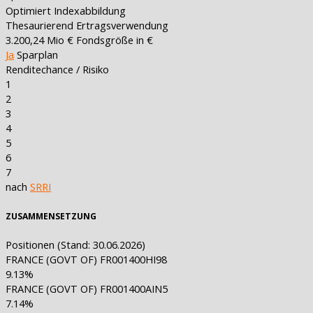
Optimiert
Indexabbildung
Thesaurierend
Ertragsverwendung
3.200,24 Mio €
Fondsgröße in €
Ja
Sparplan
Renditechance / Risiko
1
2
3
4
5
6
7
nach
SRRI
ZUSAMMENSETZUNG
Positionen
(Stand: 30.06.2026)
FRANCE (GOVT OF) FR001400HI98
9.13%
FRANCE (GOVT OF) FR001400AIN5
7.14%