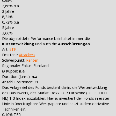
0.93%
2,68% p.a
3 Jahre
8,24%
0,72% p.a
5 Jahre
3,66%
Die abgebildete Performance beinhaltet immer die
Kursentwicklung
und auch die
Ausschüttungen
Art:
ETF
Emittent:
Xtrackers
Schwerpunkt:
Renten
Regionaler Fokus:
Euroland
Ø Kupon:
n.a
Duration (Jahre):
n.a
Anzahl Positionen: 31
Das Anlageziel des Fonds besteht darin, die Wertentwicklung
des Basiswerts, des Markit iBoxx EUR Eurozone (DE ES FR IT
NL) 1-3 Index abzubilden. Hierzu investiert der Fonds in erster
Linie in übertragbare Wertpapiere und setzt zudem derivative
Techniken ein.
0,10%
TER