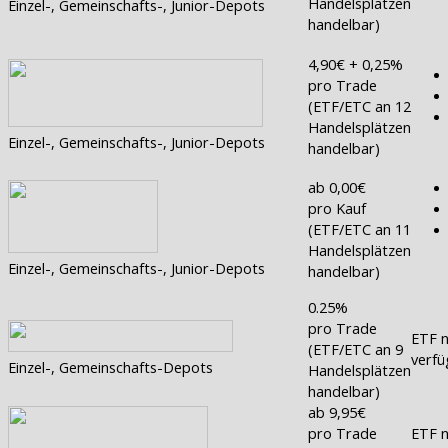
Handelsplätzen
Einzel-, Gemeinschafts-, Junior-Depots
handelbar)
4,90€ + 0,25%
pro Trade
(ETF/ETC an 12
Handelsplätzen
Einzel-, Gemeinschafts-, Junior-Depots
handelbar)
ab 0,00€
pro Kauf
(ETF/ETC an 11
Handelsplätzen
Einzel-, Gemeinschafts-, Junior-Depots
handelbar)
0.25%
pro Trade
ETF n
(ETF/ETC an 9
verfü
Einzel-, Gemeinschafts-Depots
Handelsplätzen
handelbar)
ab 9,95€
pro Trade
ETF n