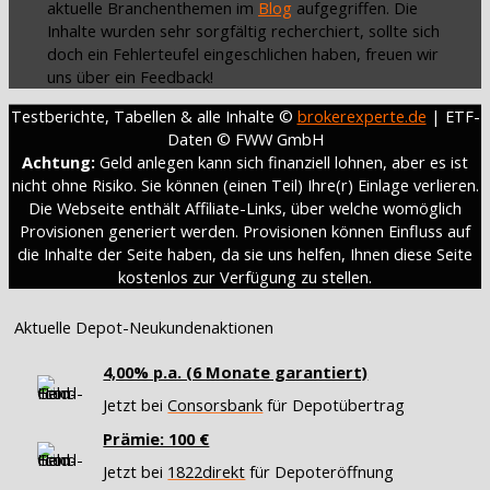
aktuelle Branchenthemen im
Blog
aufgegriffen. Die
Inhalte wurden sehr sorgfältig recherchiert, sollte sich
doch ein Fehlerteufel eingeschlichen haben, freuen wir
uns über ein Feedback!
Testberichte, Tabellen & alle Inhalte ©
brokerexperte.de
| ETF-
Daten © FWW GmbH
Achtung:
Geld anlegen kann sich finanziell lohnen, aber es ist
nicht ohne Risiko. Sie können (einen Teil) Ihre(r) Einlage verlieren.
Die Webseite enthält Affiliate-Links, über welche womöglich
Provisionen generiert werden. Provisionen können Einfluss auf
die Inhalte der Seite haben, da sie uns helfen, Ihnen diese Seite
kostenlos zur Verfügung zu stellen.
Aktuelle Depot-Neukundenaktionen
4,00% p.a. (6 Monate garantiert)
Jetzt bei
Consorsbank
für Depotübertrag
Prämie: 100 €
Jetzt bei
1822direkt
für Depoteröffnung