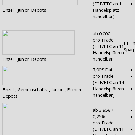
(ETF/ETC an 1
Einzel-, Junior-Depots
Handelsplatz
handelbar)
ab 0,00€
pro Trade
ETF n
(ETF/ETC an 11
Sparp
Handelsplätzen
handelbar)
Einzel-, Junior-Depots
7,90€ Flat
pro Trade
(ETF/ETC an 14
Handelsplätzen
Einzel-, Gemeinschafts-, Junior-, Firmen-
handelbar)
Depots
ab 3,95€ +
0,25%
pro Trade
(ETF/ETC an 11