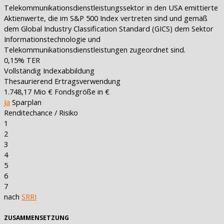
Telekommunikationsdienstleistungssektor in den USA emittierte
Aktienwerte, die im S&P 500 Index vertreten sind und gemäß
dem Global Industry Classification Standard (GICS) dem Sektor
Informationstechnologie und
Telekommunikationsdienstleistungen zugeordnet sind.
0,15%
TER
Vollständig
Indexabbildung
Thesaurierend
Ertragsverwendung
1.748,17 Mio €
Fondsgröße in €
Ja
Sparplan
Renditechance / Risiko
1
2
3
4
5
6
7
nach
SRRI
ZUSAMMENSETZUNG