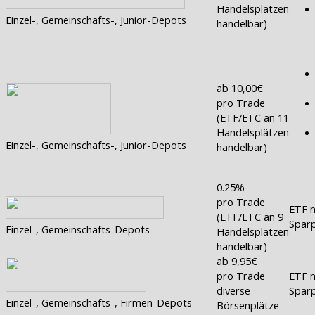
Handelsplätzen
Einzel-, Gemeinschafts-, Junior-Depots
handelbar)
ab 10,00€
pro Trade
(ETF/ETC an 11
Handelsplätzen
Einzel-, Gemeinschafts-, Junior-Depots
handelbar)
0.25%
pro Trade
ETF n
(ETF/ETC an 9
Sparp
Einzel-, Gemeinschafts-Depots
Handelsplätzen
handelbar)
ab 9,95€
pro Trade
ETF n
diverse
Sparp
Einzel-, Gemeinschafts-, Firmen-Depots
Börsenplätze