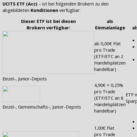
UCITS ETF (Acc)
– ist bei folgenden Brokern zu den
abgebildeten
Konditionen
verfügbar:
Dieser ETF ist bei diesen
als
Brokern verfügbar:
Einmalanlage
al
ab 0,00€ Flat
pro Trade
(ETF/ETC an 2
Handelsplätzen
handelbar)
Einzel-, Junior-Depots
4,90€ + 0,25%
pro Trade
ETF n
(ETF/ETC an 8
Sparp
Handelsplätzen
Einzel-, Gemeinschafts-, Junior-Depots
handelbar)
1,00€ Flat
pro Trade