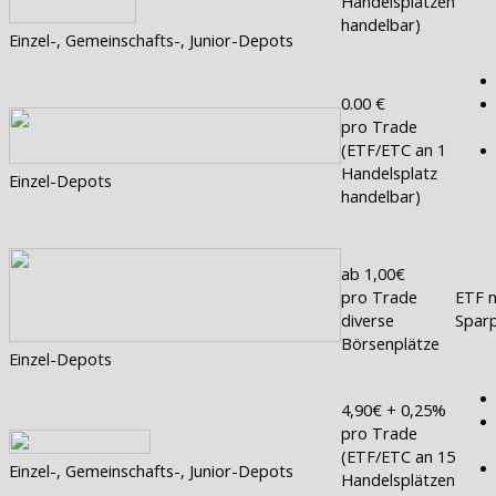
Handelsplätzen
handelbar)
Einzel-, Gemeinschafts-, Junior-Depots
0.00 €
pro Trade
(ETF/ETC an 1
Handelsplatz
Einzel-Depots
handelbar)
ab 1,00€
pro Trade
ETF n
diverse
Sparp
Börsenplätze
Einzel-Depots
4,90€ + 0,25%
pro Trade
(ETF/ETC an 15
Einzel-, Gemeinschafts-, Junior-Depots
Handelsplätzen