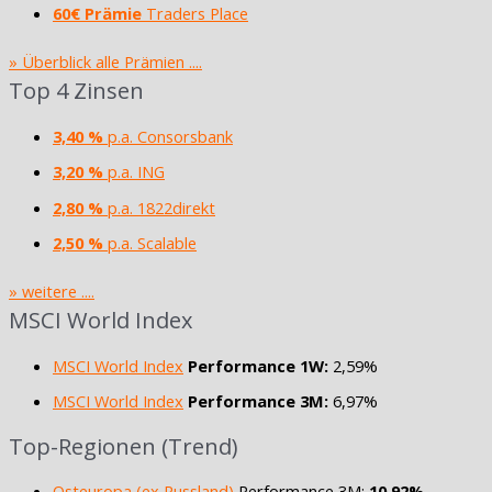
60€ Prämie
Traders Place
» Überblick alle Prämien ....
Top 4 Zinsen
3,40 %
p.a. Consorsbank
3,20 %
p.a. ING
2,80 %
p.a. 1822direkt
2,50 %
p.a. Scalable
» weitere ....
MSCI World Index
MSCI World Index
Performance 1W:
2,59%
MSCI World Index
Performance 3M:
6,97%
Top-Regionen (Trend)
Osteuropa (ex Russland)
Performance 3M:
10,92%