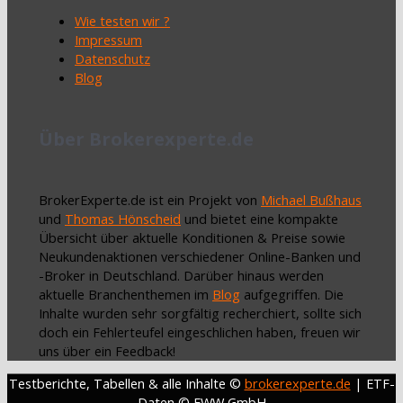
Wie testen wir ?
Impressum
Datenschutz
Blog
Über Brokerexperte.de
BrokerExperte.de ist ein Projekt von
Michael Bußhaus
und
Thomas Hönscheid
und bietet eine kompakte
Übersicht über aktuelle Konditionen & Preise sowie
Neukundenaktionen verschiedener Online-Banken und
-Broker in Deutschland. Darüber hinaus werden
aktuelle Branchenthemen im
Blog
aufgegriffen. Die
Inhalte wurden sehr sorgfältig recherchiert, sollte sich
doch ein Fehlerteufel eingeschlichen haben, freuen wir
uns über ein Feedback!
Testberichte, Tabellen & alle Inhalte ©
brokerexperte.de
| ETF-
Daten © FWW GmbH