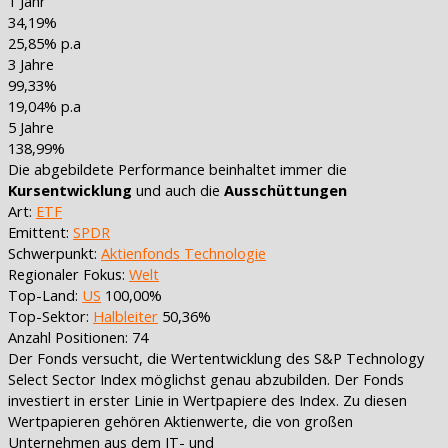
1 Jahr
34,19%
25,85% p.a
3 Jahre
99,33%
19,04% p.a
5 Jahre
138,99%
Die abgebildete Performance beinhaltet immer die
Kursentwicklung
und auch die
Ausschüttungen
Art:
ETF
Emittent:
SPDR
Schwerpunkt:
Aktienfonds Technologie
Regionaler Fokus:
Welt
Top-Land:
US
100,00%
Top-Sektor:
Halbleiter
50,36%
Anzahl Positionen: 74
Der Fonds versucht, die Wertentwicklung des S&P Technology
Select Sector Index möglichst genau abzubilden. Der Fonds
investiert in erster Linie in Wertpapiere des Index. Zu diesen
Wertpapieren gehören Aktienwerte, die von großen
Unternehmen aus dem IT- und