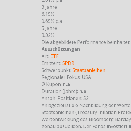
2,01% p.a
3 Jahre
6,15%
0,65% p.a
5 Jahre
3,32%
Die abgebildete Performance beinhaltet
Ausschüttungen
Art:
ETF
Emittent:
SPDR
Schwerpunkt:
Staatsanleihen
Regionaler Fokus:
USA
Ø Kupon:
n.a
Duration (Jahre):
n.a
Anzahl Positionen: 52
Anlageziel ist die Nachbildung der Wert
Staatsanleihen (Treasury Inflation Protec
Wertentwicklung des Bloomberg Barclays
genau abzubilden. Der Fonds investiert i