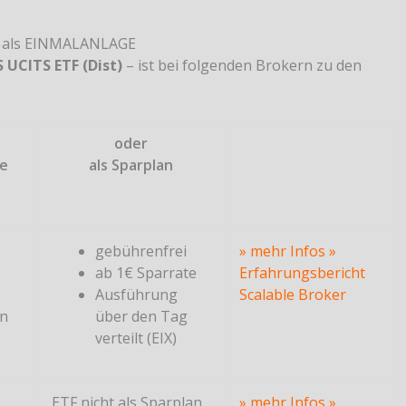
r als EINMALANLAGE
 UCITS ETF (Dist)
– ist bei folgenden Brokern zu den
oder
ge
als Sparplan
gebührenfrei
» mehr Infos
»
ab 1€ Sparrate
Erfahrungsbericht
Ausführung
Scalable Broker
en
über den Tag
verteilt (EIX)
ETF nicht als Sparplan
» mehr Infos
»