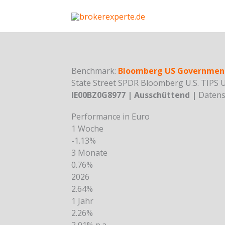
Skip
to
content
Benchmark:
Bloomberg US Government 
State Street SPDR Bloomberg U.S. TIPS U
IE00BZ0G8977 | Ausschüttend |
Datenst
Performance in Euro
1 Woche
-1.13%
3 Monate
0.76%
2026
2.64%
1 Jahr
2.26%