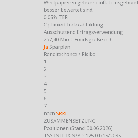
Wertpapieren gehören inflationsgebunde
besser bewertet sind.
0,05%
TER
Optimiert
Indexabbildung
Ausschüttend
Ertragsverwendung
262,40 Mio €
Fondsgröße in €
Ja
Sparplan
Renditechance / Risiko
1
2
3
4
5
6
7
nach
SRRI
ZUSAMMENSETZUNG
Positionen
(Stand: 30.06.2026)
TSY INFL IX N/B 2.125 01/15/2035