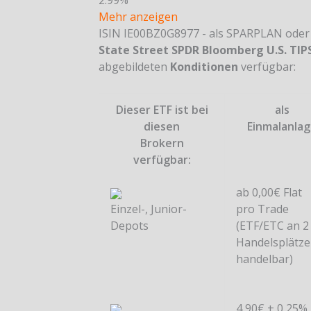
2.99%
Mehr anzeigen
ISIN IE00BZ0G8977 - als SPARPLAN ode
State Street SPDR Bloomberg U.S. TIPS
abgebildeten
Konditionen
verfügbar:
Dieser ETF ist bei
als
diesen
Einmalanla
Brokern
verfügbar:
ab 0,00€ Flat
Einzel-, Junior-
pro Trade
Depots
(ETF/ETC an 2
Handelsplätz
handelbar)
4,90€ + 0,25%