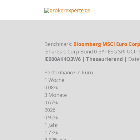
Skip
to
content
Benchmark:
Bloomberg MSCI Euro Corp 
iShares € Corp Bond 0-3Yr ESG SRI UCIT
IE000AK4O3W6 | Thesaurierend |
Daten
Performance in Euro
1 Woche
0.08%
3 Monate
0.67%
2026
0.92%
1 Jahr
1.73%