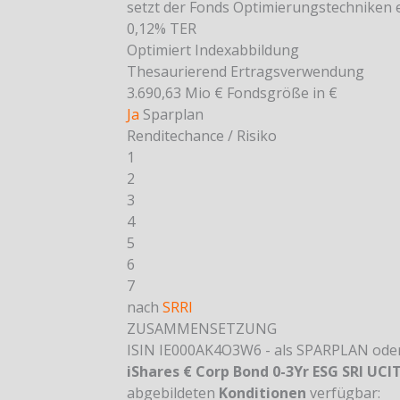
setzt der Fonds Optimierungstechniken e
0,12%
TER
Optimiert
Indexabbildung
Thesaurierend
Ertragsverwendung
3.690,63 Mio €
Fondsgröße in €
Ja
Sparplan
Renditechance / Risiko
1
2
3
4
5
6
7
nach
SRRI
ZUSAMMENSETZUNG
ISIN IE000AK4O3W6 - als SPARPLAN od
iShares € Corp Bond 0-3Yr ESG SRI UCIT
abgebildeten
Konditionen
verfügbar: