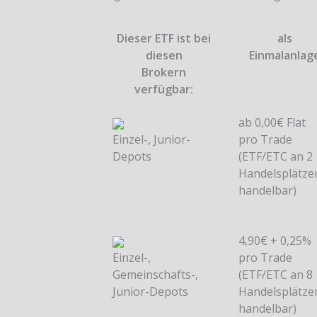
Dieser ETF ist bei
als
diesen
Einmalanlag
Brokern
verfügbar:
ab 0,00€ Flat
Einzel-, Junior-
pro Trade
Depots
(ETF/ETC an 2
Handelsplätze
handelbar)
4,90€ + 0,25%
Einzel-,
pro Trade
Gemeinschafts-,
(ETF/ETC an 8
Junior-Depots
Handelsplätze
handelbar)