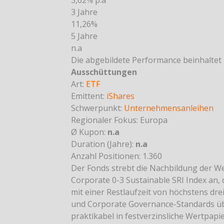
3,62% p.a
3 Jahre
11,26%
5 Jahre
n.a
Die abgebildete Performance beinhaltet
Ausschüttungen
Art:
ETF
Emittent:
iShares
Schwerpunkt:
Unternehmensanleihen
Regionaler Fokus:
Europa
Ø Kupon:
n.a
Duration (Jahre):
n.a
Anzahl Positionen: 1.360
Der Fonds strebt die Nachbildung der W
Corporate 0-3 Sustainable SRI Index an
mit einer Restlaufzeit von höchstens dr
und Corporate Governance-Standards übe
praktikabel in festverzinsliche Wertpapi