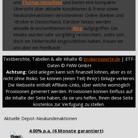
und
Thomas Hönscheid
und bietet eine kompakte
Übersicht über aktuelle Konditionen & Preise sowie
Neukundenaktionen verschiedener Online-Banken und
-Broker in Deutschland. Darüber hinaus werden
aktuelle Branchenthemen im
Blog
aufgegriffen. Die
Inhalte wurden sehr sorgfältig recherchiert, sollte sich
doch ein Fehlerteufel eingeschlichen haben, freuen wir
uns über ein Feedback!
Testberichte, Tabellen & alle Inhalte ©
brokerexperte.de
| ETF-
Daten © FWW GmbH
Achtung:
Geld anlegen kann sich finanziell lohnen, aber es ist
nicht ohne Risiko. Sie können (einen Teil) Ihre(r) Einlage verlieren.
Die Webseite enthält Affiliate-Links, über welche womöglich
Provisionen generiert werden. Provisionen können Einfluss auf
die Inhalte der Seite haben, da sie uns helfen, Ihnen diese Seite
kostenlos zur Verfügung zu stellen.
Aktuelle Depot-Neukundenaktionen
4,00% p.a. (6 Monate garantiert)