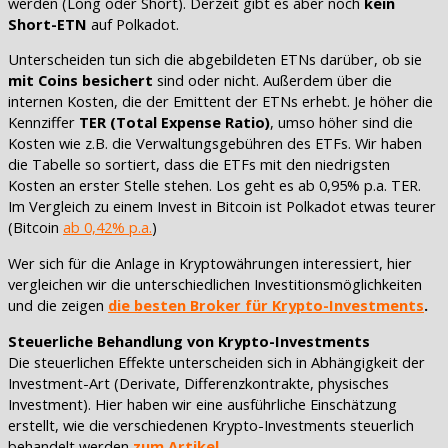
werden (Long oder Short). Derzeit gibt es aber noch
kein
Short-ETN
auf Polkadot.
Unterscheiden tun sich die abgebildeten ETNs darüber, ob sie
mit Coins besichert
sind oder nicht. Außerdem über die
internen Kosten, die der Emittent der ETNs erhebt. Je höher die
Kennziffer
TER (Total Expense Ratio)
, umso höher sind die
Kosten wie z.B. die Verwaltungsgebühren des ETFs. Wir haben
die Tabelle so sortiert, dass die ETFs mit den niedrigsten
Kosten an erster Stelle stehen. Los geht es ab 0,95% p.a. TER.
Im Vergleich zu einem Invest in Bitcoin ist Polkadot etwas teurer
(Bitcoin
ab 0,42% p.a.
)
Wer sich für die Anlage in Kryptowährungen interessiert, hier
vergleichen wir die unterschiedlichen Investitionsmöglichkeiten
und die zeigen
die besten Broker für Krypto-Investments
.
Steuerliche Behandlung von Krypto-Investments
Die steuerlichen Effekte unterscheiden sich in Abhängigkeit der
Investment-Art (Derivate, Differenzkontrakte, physisches
Investment). Hier haben wir eine ausführliche Einschätzung
erstellt, wie die verschiedenen Krypto-Investments steuerlich
behandelt werden
zum Artikel