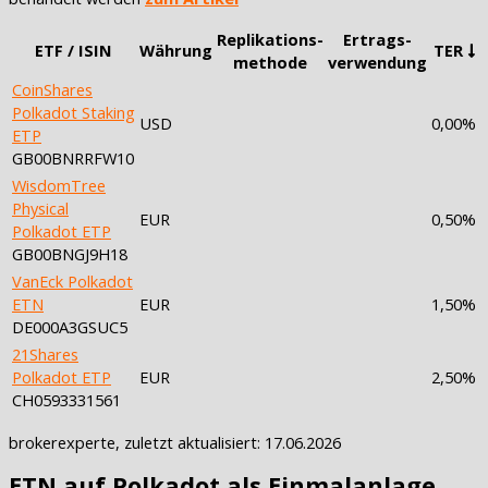
Replikations-
Ertrags-
ETF / ISIN
Währung
TER
methode
verwendung
CoinShares
Polkadot Staking
USD
0,00%
ETP
GB00BNRRFW10
WisdomTree
Physical
EUR
0,50%
Polkadot ETP
GB00BNGJ9H18
VanEck Polkadot
ETN
EUR
1,50%
DE000A3GSUC5
21Shares
Polkadot ETP
EUR
2,50%
CH0593331561
brokerexperte, zuletzt aktualisiert: 17.06.2026
ETN auf Polkadot als Einmalanlage