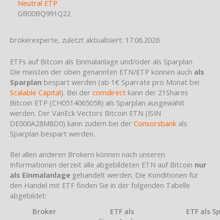
Neutral ETP
GB00BQ991Q22
brokerexperte, zuletzt aktualisiert: 17.06.2026
ETFs auf Bitcoin als Einmalanlage und/oder als Sparplan
Die meisten der oben genannten ETN/ETP können auch
als
Sparplan
bespart werden (ab 1€ Sparrate pro Monat bei
Scalable Capital
). Bei der
comdirect
kann der 21Shares
Bitcoin ETP (CH0514065058) als Sparplan ausgewählt
werden. Der VanEck Vectors Bitcoin ETN (ISIN
DE000A28M8D0) kann zudem bei der
Consorsbank
als
Sparplan bespart werden.
Bei allen anderen Brokern können nach unseren
Informationen derzeit alle abgebildeten ETN auf Bitcoin
nur
als Einmalanlage
gehandelt werden. Die Konditionen für
den Handel mit ETF finden Sie in der folgenden Tabelle
abgebildet:
Broker
ETF als
ETF als S