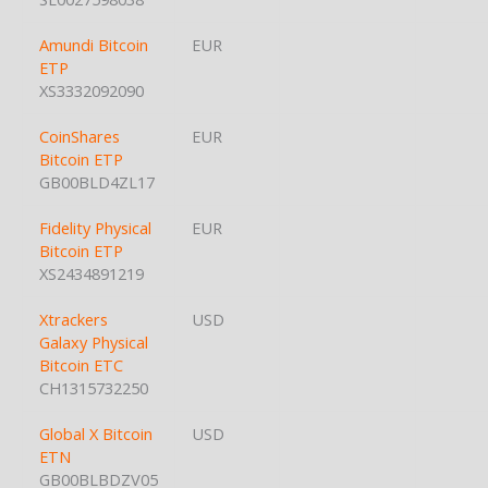
Amundi Bitcoin
EUR
ETP
XS3332092090
CoinShares
EUR
Bitcoin ETP
GB00BLD4ZL17
Fidelity Physical
EUR
Bitcoin ETP
XS2434891219
Xtrackers
USD
Galaxy Physical
Bitcoin ETC
CH1315732250
Global X Bitcoin
USD
ETN
GB00BLBDZV05