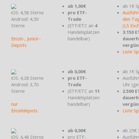
ab 1,00€
ab 1€ S
iOS: 4,58 Sterne
pro ETF-
Ausführ
Android: 4,50
Trade
den Tag
Sterne
(ETF/ETC an
4
(LS Exc
Handelsplätzen
3.150 E
Einzel-
,
Junior-
handelbar)
dauerh
Depots
vergün
Liste S
ab 0,00€
ab 1€ S
iOS: 4,28 Sterne
pro ETF-
Ausführ
Android: 3,70
Trade
Uhr (ge
Sterne
(ETF/ETC an
11
2.500 E
Handelsplätzen
dauerh
nur
handelbar)
vergün
Einzeldepots
Liste S
ab 0,00€
ab 25€ 
iOS: 4,48 Sterne
pro ETF-
Ausführ