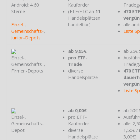
Android: 4,60
Kauforder
Tradeg
Sterne
(ETF/ETC an
11
470 ET
Handelsplätzen
vergün
Einzel-
,
handelbar)
alle and
Gemeinschafts-
,
Liste S
Junior-Depots
ab 9,95€
ab 25€ 
Einzel-,
pro ETF-
Ausführ
Gemeinschafts-,
Trade
Tradeg
Firmen-Depots
diverse
470 ET
Handelsplätze
dauerh
vergün
Liste S
ab 0,00€
ab 50€ 
Einzel-,
pro ETF-
Ausführ
Gemeinschafts-
Kauforder
alle: 2,
Depot
diverse
1,50€ /
Handelsplätze
3,00€)