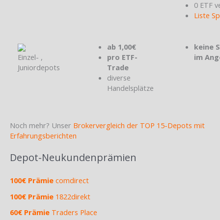
0 ETF v
Liste S
ab 1,00€
keine 
Einzel- ,
pro ETF-
im Ang
Juniordepots
Trade
diverse
Handelsplätze
Noch mehr? Unser
Brokervergleich der TOP 15-Depots mit
Erfahrungsberichten
Depot-Neukundenprämien
100€ Prämie
comdirect
100€ Prämie
1822direkt
60€ Prämie
Traders Place