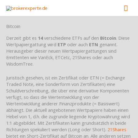
Skip
Mai
to
content
Men
Bitcoin
Derzeit gibt es
14
verschiedene ETFs auf den
Bitcoin
. Diese
Wertpapiergattung wird
ETP
oder auch
ETN
genannt.
Herausgeber dieser neuen Wertpapiergattungen sind
Emittenten wie VanEck, ETCetc, 21Shares oder auch
WisdomTree.
Juristisch gesehen, ist ein Zertifikat oder ETN (= Exchange
Traded Note, eine Sonderform von Zertifikaten) eine
Schuldverschreibung, die über eine derivative Komponenten
verfügt, so dass die Wertentwicklung von der
Wertentwicklung anderer Finanzprodukte (= Basiswert)
abhängt. Die aktuell angebotenen Wertpapiere haben einen
Hebel von 1, d.h. die zugrunde liegende Kryptowährung wird
1:1 abgebildet. Mit Zertifikaten kann grundsätzlich in beide
Richtungen spekuliert werden (Long oder Short).
21Shares
bietet ein Short-Zertifikat auf Bitcoin an. Alle anderen setzen