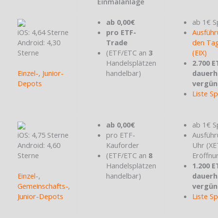
Einmalanlage
ab 0,00€
ab 1€ S
iOS: 4,64 Sterne
pro ETF-
Ausführ
Android: 4,30
Trade
den Tag
Sterne
(ETF/ETC an
3
(EIX)
Handelsplätzen
2.700 E
Einzel-
,
Junior-
handelbar)
dauerh
Depots
vergün
Liste S
ab 0,00€
ab 1€ S
iOS: 4,75 Sterne
pro ETF-
Ausführ
Android: 4,60
Kauforder
Uhr (X
Sterne
(ETF/ETC an
8
Eröffnu
Handelsplätzen
1.200 E
Einzel-
,
handelbar)
dauerh
Gemeinschafts-
,
vergün
Junior-Depots
Liste S