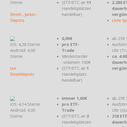
Sterne
(ETF/ETC an
11
2.280 E
Handelsplätzen
dauerh
Einzel-
,
Junior-
handelbar)
vergün
Depots
Liste S
0,00€
ab 25€ 
iOS: 4,28 Sterne
pro ETF-
Ausführ
Android: 4,00
Trade
Uhr (Tr
Sterne
Mindestorder
ca. 4.0
-volumen: 100€
dauerh
nur
(ETF/ETC an
1
vergün
Einzeldepots
Handelsplatz
handelbar)
immer 1,00€
ab 25€ 
iOS: 4,14 Sterne
pro ETF-
Ausführ
Android: 4,00
Trade
Uhr (Qu
Sterne
(ETF/ETC an
3
218 ET
Handelsplätzen
dauerh