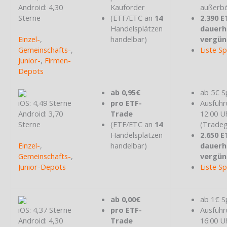
Android: 4,30
Kauforder
außerbö
Sterne
(ETF/ETC an
14
2.390 E
Handelsplätzen
dauerh
Einzel-
,
handelbar)
vergün
Gemeinschafts-
,
Liste S
Junior-
,
Firmen-
Depots
ab 0,95€
ab 5€ S
iOS: 4,49 Sterne
pro ETF-
Ausführ
Android: 3,70
Trade
12:00 U
Sterne
(ETF/ETC an
14
(Tradeg
Handelsplätzen
2.650 E
Einzel-
,
handelbar)
dauerh
Gemeinschafts-
,
vergün
Junior-Depots
Liste S
ab 0,00€
ab 1€ S
iOS: 4,37 Sterne
pro ETF-
Ausführ
Android: 4,30
Trade
16:00 U