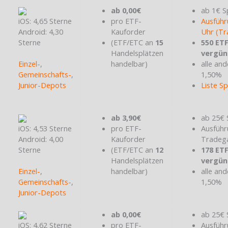
ab 0,00€
ab 1€ S
iOS: 4,65 Sterne
pro ETF-
Ausführ
Android: 4,30
Kauforder
Uhr (Tr
Sterne
(ETF/ETC an
15
550 ET
Handelsplätzen
vergün
Einzel-
,
handelbar)
alle and
Gemeinschafts-
,
1,50%
Junior-Depots
Liste S
ab 3,90€
ab 25€ 
iOS: 4,53 Sterne
pro ETF-
Ausführ
Android: 4,00
Kauforder
Tradeg
Sterne
(ETF/ETC an
12
178 ET
Handelsplätzen
vergün
Einzel-
,
handelbar)
alle and
Gemeinschafts-
,
1,50%
Junior-Depots
ab 0,00€
ab 25€ 
iOS: 4,62 Sterne
pro ETF-
Ausführ