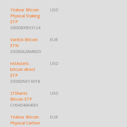
1Valour Bitcoin
USD
Physical Staking
ETP
GB00BRBV3124
VanEck Bitcoin
EUR
ETN
DE000A28M8D0
nxtAssets
USD
bitcoin direct
ETP
DE000NXTA018
21Shares
USD
Bitcoin ETP
CH0454664001
1Valour Bitcoin
EUR
Physical Carbon