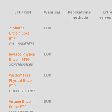
ETF / ISIN
Währung
Replikations-
Ertr
methode
verwe
21Shares
EUR
Bitcoin Core
ETP
CH1199067674
Invesco Physical
EUR
Bitcoin ETN
XS2376095068
WisdomTree
EUR
Physical Bitcoin
ETP
GB00BJYDH287
Virtune Bitcoin
EUR
Prime ETP
SE0027598038