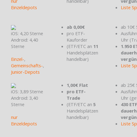
nur
handelbar)
vergün
Einzeldepots
Liste S
ab 0,00€
ab 10€ 
iOS: 4,20 Sterne
pro ETF-
Ausführ
Android: 4,40
Kauforder
Uhr (Tr
Sterne
(ETF/ETC an
11
1.950 E
Handelsplätzen
dauerh
Einzel-
,
handelbar)
vergün
Gemeinschafts-
,
Liste S
Junior-Depots
1,00€ Flat
ab 25€ 
iOS: 3,89 Sterne
pro ETF-
Ausführ
Android: 3,40
Trade
Uhr (ge
Sterne
(ETF/ETC an
5
430 ET
Handelsplätzen
dauerh
nur
handelbar)
vergün
Einzeldepots
Liste S