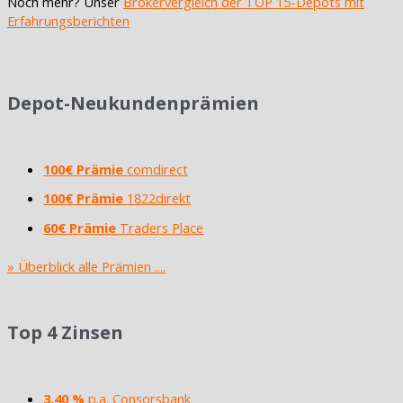
Noch mehr? Unser
Brokervergleich der TOP 15-Depots mit
Erfahrungsberichten
Depot-Neukundenprämien
100€ Prämie
comdirect
100€ Prämie
1822direkt
60€ Prämie
Traders Place
» Überblick alle Prämien ....
Top 4 Zinsen
3,40 %
p.a. Consorsbank