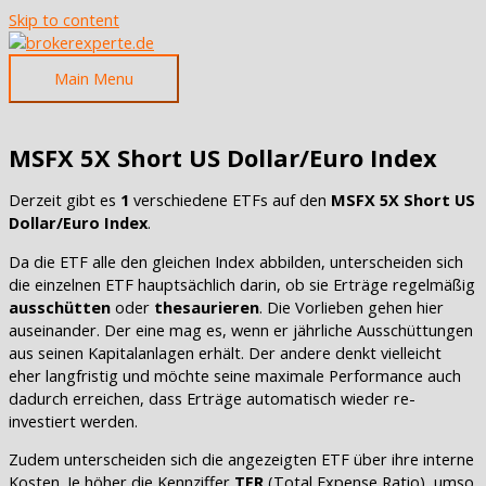
Skip to content
Main Menu
MSFX 5X Short US Dollar/Euro Index
Derzeit gibt es
1
verschiedene ETFs auf den
MSFX 5X Short US
Dollar/Euro Index
.
Da die ETF alle den gleichen Index abbilden, unterscheiden sich
die einzelnen ETF hauptsächlich darin, ob sie Erträge regelmäßig
ausschütten
oder
thesaurieren
. Die Vorlieben gehen hier
auseinander. Der eine mag es, wenn er jährliche Ausschüttungen
aus seinen Kapitalanlagen erhält. Der andere denkt vielleicht
eher langfristig und möchte seine maximale Performance auch
dadurch erreichen, dass Erträge automatisch wieder re-
investiert werden.
Zudem unterscheiden sich die angezeigten ETF über ihre interne
Kosten. Je höher die Kennziffer
TER
(Total Expense Ratio), umso