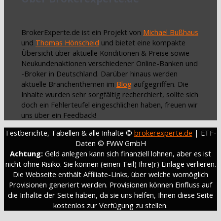
BrokerExperte.de ist ein Projekt von
Michael Bußhaus
und
Thomas Hönscheid
und bietet eine kompakte
Übersicht über aktuelle Konditionen & Preise sowie
Neukundenaktionen verschiedener Online-Banken und
-Broker in Deutschland. Darüber hinaus werden
aktuelle Branchenthemen im
Blog
aufgegriffen. Die
Inhalte wurden sehr sorgfältig recherchiert, sollte sich
doch ein Fehlerteufel eingeschlichen haben, freuen wir
uns über ein Feedback!
Testberichte, Tabellen & alle Inhalte ©
brokerexperte.de
| ETF-
Daten © FWW GmbH
Achtung:
Geld anlegen kann sich finanziell lohnen, aber es ist
nicht ohne Risiko. Sie können (einen Teil) Ihre(r) Einlage verlieren.
Die Webseite enthält Affiliate-Links, über welche womöglich
Provisionen generiert werden. Provisionen können Einfluss auf
die Inhalte der Seite haben, da sie uns helfen, Ihnen diese Seite
kostenlos zur Verfügung zu stellen.