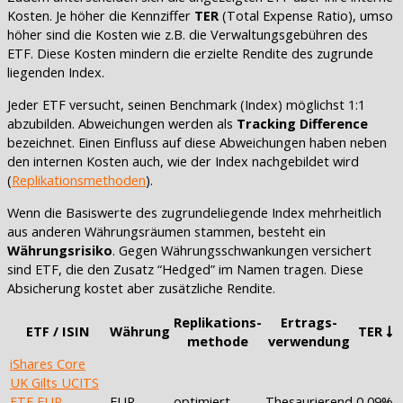
Kosten. Je höher die Kennziffer
TER
(Total Expense Ratio), umso
höher sind die Kosten wie z.B. die Verwaltungsgebühren des
ETF. Diese Kosten mindern die erzielte Rendite des zugrunde
liegenden Index.
Jeder ETF versucht, seinen Benchmark (Index) möglichst 1:1
abzubilden. Abweichungen werden als
Tracking Difference
bezeichnet. Einen Einfluss auf diese Abweichungen haben neben
den internen Kosten auch, wie der Index nachgebildet wird
(
Replikationsmethoden
).
Wenn die Basiswerte des zugrundeliegende Index mehrheitlich
aus anderen Währungsräumen stammen, besteht ein
Währungsrisiko
. Gegen Währungsschwankungen versichert
sind ETF, die den Zusatz “Hedged” im Namen tragen. Diese
Absicherung kostet aber zusätzliche Rendite.
Replikations-
Ertrags-
ETF / ISIN
Währung
TER
methode
verwendung
iShares Core
UK Gilts UCITS
ETF EUR
EUR
optimiert
Thesaurierend
0,09%