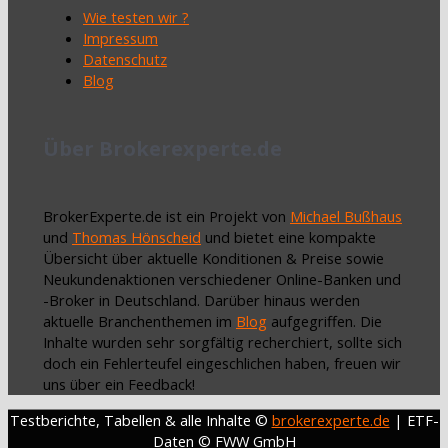
Wie testen wir ?
Impressum
Datenschutz
Blog
Über Brokerexperte.de
BrokerExperte.de ist ein Projekt von
Michael Bußhaus
und
Thomas Hönscheid
und bietet eine kompakte
Übersicht über aktuelle Konditionen & Preise sowie
Neukundenaktionen verschiedener Online-Banken und
-Broker in Deutschland. Darüber hinaus werden
aktuelle Branchenthemen im
Blog
aufgegriffen. Die
Inhalte wurden sehr sorgfältig recherchiert, sollte sich
doch ein Fehlerteufel eingeschlichen haben, freuen wir
uns über ein Feedback!
Testberichte, Tabellen & alle Inhalte ©
brokerexperte.de
| ETF-
Daten © FWW GmbH