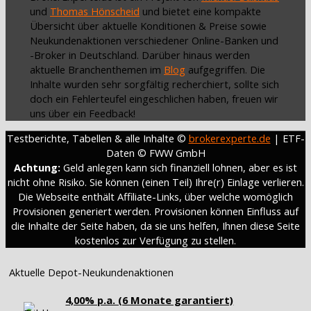
und
Thomas Hönscheid
und bietet eine kompakte
Übersicht über aktuelle Konditionen & Preise sowie
Neukundenaktionen verschiedener Online-Banken und
-Broker in Deutschland. Darüber hinaus werden
aktuelle Branchenthemen im
Blog
aufgegriffen. Die
Inhalte wurden sehr sorgfältig recherchiert, sollte sich
doch ein Fehlerteufel eingeschlichen haben, freuen wir
uns über ein Feedback!
Testberichte, Tabellen & alle Inhalte ©
brokerexperte.de
| ETF-
Daten © FWW GmbH
Achtung:
Geld anlegen kann sich finanziell lohnen, aber es ist
nicht ohne Risiko. Sie können (einen Teil) Ihre(r) Einlage verlieren.
Die Webseite enthält Affiliate-Links, über welche womöglich
Provisionen generiert werden. Provisionen können Einfluss auf
die Inhalte der Seite haben, da sie uns helfen, Ihnen diese Seite
kostenlos zur Verfügung zu stellen.
Aktuelle Depot-Neukundenaktionen
4,00% p.a. (6 Monate garantiert)