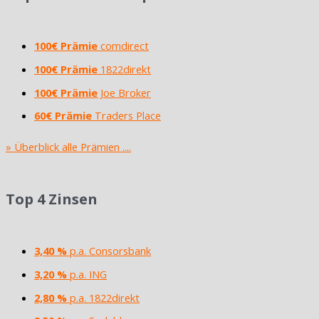
100€ Prämie
comdirect
100€ Prämie
1822direkt
100€ Prämie
Joe Broker
60€ Prämie
Traders Place
» Überblick alle Prämien ....
Top 4 Zinsen
3,40 %
p.a. Consorsbank
3,20 %
p.a. ING
2,80 %
p.a. 1822direkt