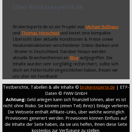
Über Brokerexperte.de
BrokerExperte.de ist ein Projekt von
Michael Bußhaus
und
Thomas Hönscheid
und bietet eine kompakte
Übersicht über aktuelle Konditionen & Preise sowie
Neukundenaktionen verschiedener Online-Banken und
-Broker in Deutschland. Darüber hinaus werden
aktuelle Branchenthemen im
Blog
aufgegriffen. Die
Inhalte wurden sehr sorgfältig recherchiert, sollte sich
doch ein Fehlerteufel eingeschlichen haben, freuen wir
uns über ein Feedback!
Testberichte, Tabellen & alle Inhalte ©
brokerexperte.de
| ETF-
Daten © FWW GmbH
Achtung:
Geld anlegen kann sich finanziell lohnen, aber es ist
nicht ohne Risiko. Sie können (einen Teil) Ihre(r) Einlage verlieren.
Die Webseite enthält Affiliate-Links, über welche womöglich
Provisionen generiert werden. Provisionen können Einfluss auf
die Inhalte der Seite haben, da sie uns helfen, Ihnen diese Seite
kostenlos zur Verfügung zu stellen.