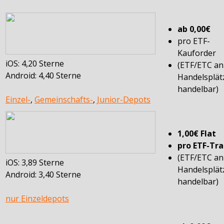
ab 0,00€
pro ETF-
Kauforder
iOS: 4,20 Sterne
(ETF/ETC a
Android: 4,40 Sterne
Handelsplät
handelbar)
Einzel-
,
Gemeinschafts-
,
Junior-Depots
1,00€ Flat
pro ETF-Tr
(ETF/ETC a
iOS: 3,89 Sterne
Handelsplät
Android: 3,40 Sterne
handelbar)
nur Einzeldepots