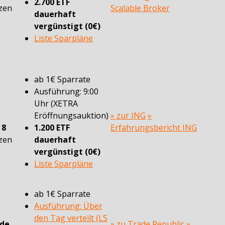
2.700 ETF
zen
Scalable Broker
dauerhaft
vergünstigt (0€)
Liste Sparpläne
ab 1€ Sparrate
Ausführung: 9:00
Uhr (XETRA
Eröffnungsauktion)
» zur ING
»
n
8
1.200 ETF
Erfahrungsbericht ING
zen
dauerhaft
vergünstigt (0€)
Liste Sparpläne
ab 1€ Sparrate
Ausführung: Über
den Tag verteilt (LS
ade
» zu Trade Republic
»