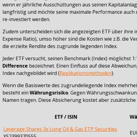
wenn er jährliche Ausschüttungen aus seinen Kapitalanlage
langfristig und möchte seine maximale Performance auch 
re-investiert werden.
Zudem unterscheiden sich die angezeigten ETF über ihre i
Expense Ratio), umso höher sind die Kosten wie z.B. die 
die erzielte Rendite des zugrunde liegenden Index.
Jeder ETF versucht, seinen Benchmark (Index) möglichst 
Difference
bezeichnet. Einen Einfluss auf diese Abweichu
Index nachgebildet wird (
Replikationsmethoden
).
Wenn die Basiswerte des zugrundeliegende Index mehrh
besteht ein
Währungsrisiko
. Gegen Währungsschwankunge
Namen tragen. Diese Absicherung kostet aber zusätzliche 
ETF / ISIN
Wä
Leverage Shares 3x Long Oil & Gas ETP Securities
EU
XS2399370555