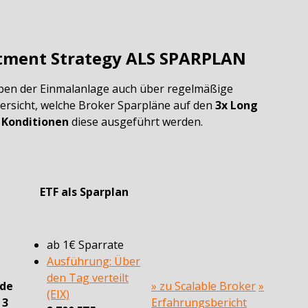
stment Strategy ALS SPARPLAN
ben der Einmalanlage auch über regelmäßige
ersicht, welche Broker Sparpläne auf den
3x Long
n
Konditionen
diese ausgeführt werden.
ETF als Sparplan
e
ab 1€ Sparrate
Ausführung: Über
den Tag verteilt
ade
» zu Scalable Broker
»
(EIX)
n
3
Erfahrungsbericht