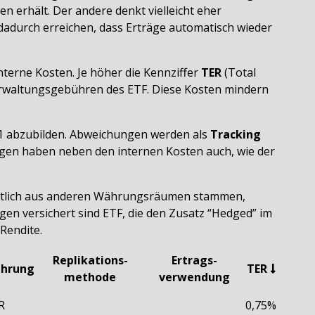
n erhält. Der andere denkt vielleicht eher
dadurch erreichen, dass Erträge automatisch wieder
nterne Kosten. Je höher die Kennziffer
TER
(Total
Verwaltungsgebühren des ETF. Diese Kosten mindern
1:1 abzubilden. Abweichungen werden als
Tracking
ngen haben neben den internen Kosten auch, wie der
eitlich aus anderen Währungsräumen stammen,
n versichert sind ETF, die den Zusatz “Hedged” im
Rendite.
Replikations-
Ertrags-
hrung
TER
methode
verwendung
R
0,75%