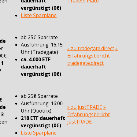
zen
dauerhaft
Traders Place
vergünstigt (0€)
Liste Sparpläne
ab 25€ Sparrate
ade
Ausführung: 16:15
er
» zu tradegate.direct
»
Uhr (Tradegate)
00€
Erfahrungsbericht
ca. 4.000 ETF
n
1
tradegate.direct
dauerhaft
z
vergünstigt (0€)
ab 25€ Sparrate
€
Ausführung: 16:00
ade
» zu justTRADE
»
Uhr (Quotrix)
n
3
Erfahrungsbericht
218 ETF dauerhaft
zen
justTRADE
vergünstigt (0€)
Liste Sparpläne