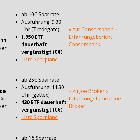
ab 10€ Sparrate
Ausführung: 9:30
Uhr (Tradegate)
» zur Consorsbank
»
1.950 ETF
Erfahrungsbericht
n
11
dauerhaft
Consorsbank
zen
vergünstigt (0€)
Liste Sparpläne
ab 25€ Sparrate
Ausführung: 11:30
ade
» zu Joe Broker
»
Uhr (gettex)
n
5
Erfahrungsbericht Joe
430 ETF dauerhaft
zen
Broker
vergünstigt (0€)
Liste Sparpläne
ab 1€ Sparrate