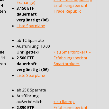
Exchange)
n
4
Erfahrungsbericht
3.150 ETF
zen
Trade Republic
dauerhaft
vergünstigt (0€)
Liste Sparpläne
ab 1€ Sparrate
Ausführung: 10:00
ade
Uhr (gettex)
» zu Smartbroker+
»
n
11
2.500 ETF
Erfahrungsbericht
zen
dauerhaft
Smartbroker+
vergünstigt (0€)
Liste Sparpläne
ab 25€ Sparrate
Ausführung:
außerbörslich
» zu flatex
»
2.390 ETF
Erfahrungsbericht