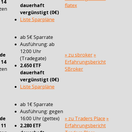
n
14
dauerhaft
flatex
zen
vergünstigt (0€)
Liste Sparpläne
ab 5€ Sparrate
Ausführung: ab
12:00 Uhr
ade
» zu sbroker
»
(Tradegate)
n
14
Erfahrungsbericht
2.650 ETF
zen
SBroker
dauerhaft
vergünstigt (0€)
Liste Sparpläne
ab 1€ Sparrate
Ausführung: gegen
ade
16:00 Uhr (gettex)
» zu Traders Place
»
n
11
2.280 ETF
Erfahrungsbericht