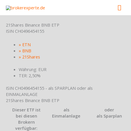
Skip
Mai
to
content
Men
21Shares Binance BNB ETP
ISIN
CH0496454155
» ETN
» BNB
» 21Shares
Währung: EUR
TER: 2,50%
ISIN CH0496454155 - als SPARPLAN oder als
EINMALANLAGE
21Shares Binance BNB ETP
Dieser ETF ist
als
oder
bei diesen
Einmalanlage
als Sparplan
Brokern
verfügbar: