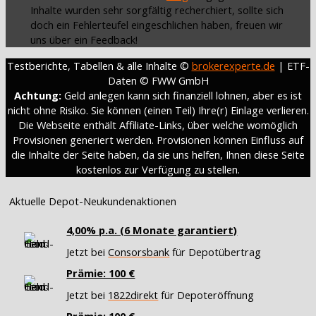
Inhalte wurden sehr sorgfältig recherchiert, sollte sich
doch ein Fehlerteufel eingeschlichen haben, freuen wir
uns über ein Feedback!
Testberichte, Tabellen & alle Inhalte ©
brokerexperte.de
| ETF-
Daten © FWW GmbH
Achtung:
Geld anlegen kann sich finanziell lohnen, aber es ist
nicht ohne Risiko. Sie können (einen Teil) Ihre(r) Einlage verlieren.
Die Webseite enthält Affiliate-Links, über welche womöglich
Provisionen generiert werden. Provisionen können Einfluss auf
die Inhalte der Seite haben, da sie uns helfen, Ihnen diese Seite
kostenlos zur Verfügung zu stellen.
Aktuelle Depot-Neukundenaktionen
4,00% p.a. (6 Monate garantiert)
Jetzt bei
Consorsbank
für Depotübertrag
Prämie: 100 €
Jetzt bei
1822direkt
für Depoteröffnung