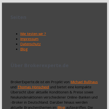
Seiten
Wie testen wir ?
Impressum
Datenschutz
Blog
Über Brokerexperte.de
BrokerExperte.de ist ein Projekt von
Michael Bußhaus
und
Thomas Hönscheid
und bietet eine kompakte
Übersicht über aktuelle Konditionen & Preise sowie
Neukundenaktionen verschiedener Online-Banken und
-Broker in Deutschland. Darüber hinaus werden
aktuelle Branchenthemen im
Blog
aufgegriffen. Die