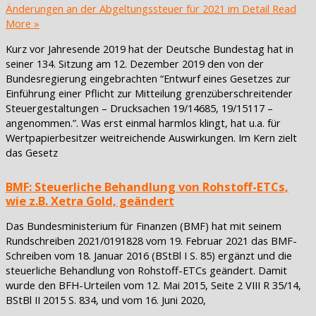
Änderungen an der Abgeltungssteuer für 2021 im Detail
Read
More »
Kurz vor Jahresende 2019 hat der Deutsche Bundestag hat in
seiner 134. Sitzung am 12. Dezember 2019 den von der
Bundesregierung eingebrachten “Entwurf eines Gesetzes zur
Einführung einer Pflicht zur Mitteilung grenzüberschreitender
Steuergestaltungen – Drucksachen 19/14685, 19/15117 –
angenommen.”. Was erst einmal harmlos klingt, hat u.a. für
Wertpapierbesitzer weitreichende Auswirkungen. Im Kern zielt
das Gesetz
BMF: Steuerliche Behandlung von Rohstoff-ETCs,
wie z.B. Xetra Gold, geändert
Das Bundesministerium für Finanzen (BMF) hat mit seinem
Rundschreiben 2021/0191828 vom 19. Februar 2021 das BMF-
Schreiben vom 18. Januar 2016 (BStBl I S. 85) ergänzt und die
steuerliche Behandlung von Rohstoff-ETCs geändert. Damit
wurde den BFH-Urteilen vom 12. Mai 2015, Seite 2 VIII R 35/14,
BStBl II 2015 S. 834, und vom 16. Juni 2020,