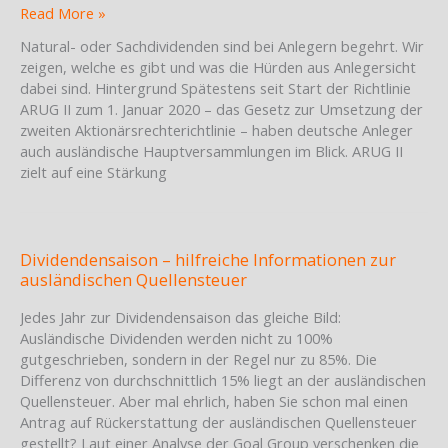
Naturaldividenden
Read More »
&
Natural- oder Sachdividenden sind bei Anlegern begehrt. Wir
Eintragung
zeigen, welche es gibt und was die Hürden aus Anlegersicht
in
dabei sind. Hintergrund Spätestens seit Start der Richtlinie
Schweizer
ARUG II zum 1. Januar 2020 – das Gesetz zur Umsetzung der
Aktienregister
zweiten Aktionärsrechterichtlinie – haben deutsche Anleger
auch ausländische Hauptversammlungen im Blick. ARUG II
zielt auf eine Stärkung
Dividendensaison – hilfreiche Informationen zur
ausländischen Quellensteuer
Jedes Jahr zur Dividendensaison das gleiche Bild:
Ausländische Dividenden werden nicht zu 100%
gutgeschrieben, sondern in der Regel nur zu 85%. Die
Differenz von durchschnittlich 15% liegt an der ausländischen
Quellensteuer. Aber mal ehrlich, haben Sie schon mal einen
Antrag auf Rückerstattung der ausländischen Quellensteuer
gestellt? Laut einer Analyse der Goal Group verschenken die