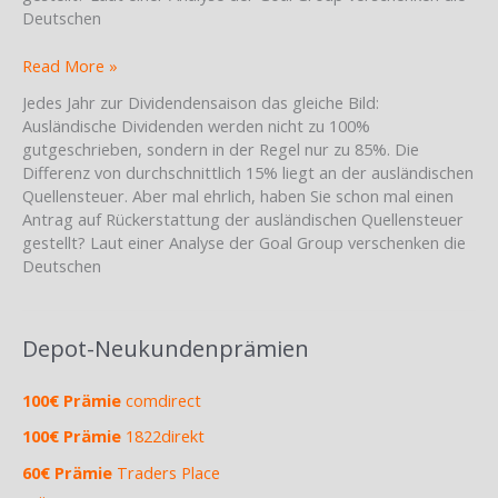
Deutschen
Dividendensaison
Read More »
–
Jedes Jahr zur Dividendensaison das gleiche Bild:
hilfreiche
Ausländische Dividenden werden nicht zu 100%
Informationen
gutgeschrieben, sondern in der Regel nur zu 85%. Die
zur
Differenz von durchschnittlich 15% liegt an der ausländischen
ausländischen
Quellensteuer. Aber mal ehrlich, haben Sie schon mal einen
Quellensteuer
Antrag auf Rückerstattung der ausländischen Quellensteuer
gestellt? Laut einer Analyse der Goal Group verschenken die
Deutschen
Depot-Neukundenprämien
100€ Prämie
comdirect
100€ Prämie
1822direkt
60€ Prämie
Traders Place