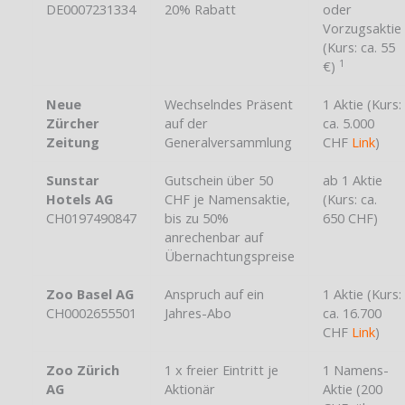
DE0007231334
20% Rabatt
oder
Vorzugsaktie
(Kurs: ca. 55
1
€)
Neue
Wechselndes Präsent
1 Aktie (Kurs:
Zürcher
auf der
ca. 5.000
Zeitung
Generalversammlung
CHF
Link
)
Sunstar
Gutschein über 50
ab 1 Aktie
Hotels AG
CHF je Namensaktie,
(Kurs: ca.
CH0197490847
bis zu 50%
650 CHF)
anrechenbar auf
Übernachtungspreise
Zoo Basel AG
Anspruch auf ein
1 Aktie (Kurs:
CH0002655501
Jahres-Abo
ca. 16.700
CHF
Link
)
Zoo Zürich
1 x freier Eintritt je
1 Namens-
AG
Aktionär
Aktie (200