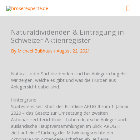
Skip
Mai
to
content
Men
Naturaldividenden & Eintragung in
Schweizer Aktienregister
By
Michael Bußhaus
/
August 22, 2021
Natural- oder Sachdividenden sind bei Anlegern begehrt.
Wir zeigen, welche es gibt und was die Hürden aus
Anlegersicht dabei sind.
Hintergrund
Spätestens seit Start der Richtlinie ARUG II zum 1. Januar
2020 – das Gesetz zur Umsetzung der zweiten
Aktionärsrechterichtlinie – haben deutsche Anleger auch
ausländische Hauptversammlungen im Blick. ARUG II
zielt auf eine Stärkung der Mitwirkungsrechte der
Aktionäre von Aktiengesellschaften ab, auf eine