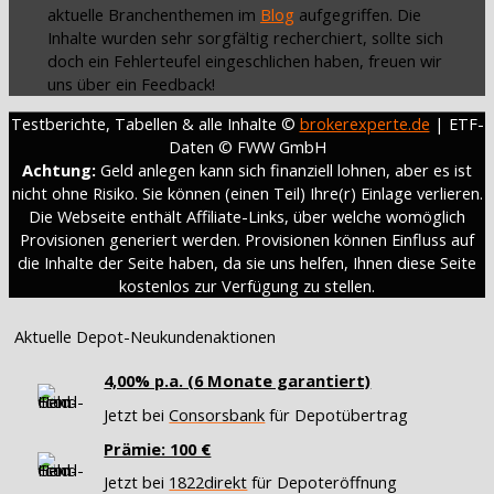
aktuelle Branchenthemen im
Blog
aufgegriffen. Die
Inhalte wurden sehr sorgfältig recherchiert, sollte sich
doch ein Fehlerteufel eingeschlichen haben, freuen wir
uns über ein Feedback!
Testberichte, Tabellen & alle Inhalte ©
brokerexperte.de
| ETF-
Daten © FWW GmbH
Achtung:
Geld anlegen kann sich finanziell lohnen, aber es ist
nicht ohne Risiko. Sie können (einen Teil) Ihre(r) Einlage verlieren.
Die Webseite enthält Affiliate-Links, über welche womöglich
Provisionen generiert werden. Provisionen können Einfluss auf
die Inhalte der Seite haben, da sie uns helfen, Ihnen diese Seite
kostenlos zur Verfügung zu stellen.
Aktuelle Depot-Neukundenaktionen
4,00% p.a. (6 Monate garantiert)
Jetzt bei
Consorsbank
für Depotübertrag
Prämie: 100 €
Jetzt bei
1822direkt
für Depoteröffnung