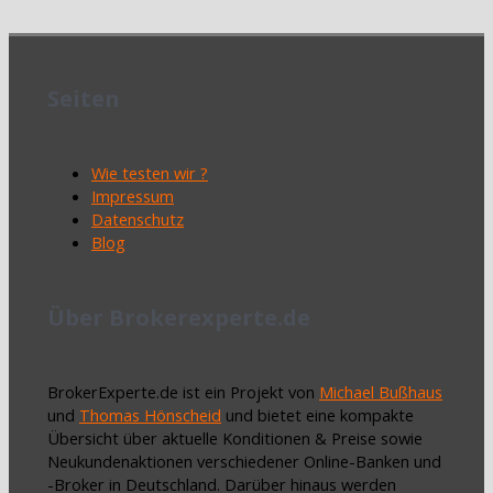
Seiten
Wie testen wir ?
Impressum
Datenschutz
Blog
Über Brokerexperte.de
BrokerExperte.de ist ein Projekt von
Michael Bußhaus
und
Thomas Hönscheid
und bietet eine kompakte
Übersicht über aktuelle Konditionen & Preise sowie
Neukundenaktionen verschiedener Online-Banken und
-Broker in Deutschland. Darüber hinaus werden