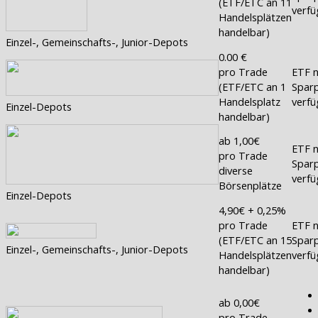
(ETF/ETC an 11
verfü
Handelsplätzen
handelbar)
Einzel-, Gemeinschafts-, Junior-Depots
0.00 €
pro Trade
ETF n
(ETF/ETC an 1
Sparp
Handelsplatz
verfü
Einzel-Depots
handelbar)
ab 1,00€
ETF n
pro Trade
Sparp
diverse
verfü
Börsenplätze
Einzel-Depots
4,90€ + 0,25%
pro Trade
ETF n
(ETF/ETC an 15
Sparp
Einzel-, Gemeinschafts-, Junior-Depots
Handelsplätzen
verfü
handelbar)
ab 0,00€
pro Trade