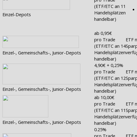
(ETF/ETC an 11
Handelsplätzen
Einzel-Depots
handelbar)
ab 0,95€
pro Trade
ETF n
(ETF/ETC an 14
Sparp
Handelsplätzen
verfü
Einzel-, Gemeinschafts-, Junior-Depots
handelbar)
4,90€ + 0,25%
pro Trade
ETF n
(ETF/ETC an 12
Sparp
Handelsplätzen
verfü
Einzel-, Gemeinschafts-, Junior-Depots
handelbar)
ab 10,00€
pro Trade
ETF n
(ETF/ETC an 11
Sparp
Handelsplätzen
verfü
Einzel-, Gemeinschafts-, Junior-Depots
handelbar)
0.25%
pro Trade
ETF n