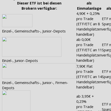
Dieser ETF ist bei diesen
als
Brokern verfügbar:
Einmalanlage
al
4,90€ + 0,25%
pro Trade
ETF n
(ETF/ETC an 8
Sparp
Handelsplätzen
verfü
Einzel-, Gemeinschafts-, Junior-Depots
handelbar)
ab 0,00€
pro Trade
ETF n
(ETF/ETC an 11
Sparp
Handelsplätzen
verfü
handelbar)
Einzel-, Junior-Depots
7,90€ Flat
pro Trade
ETF n
(ETF/ETC an 14
Sparp
Handelsplätzen
verfü
Einzel-, Gemeinschafts-, Junior-, Firmen-
handelbar)
Depots
ab 3,95€ +
0,25%
ETF n
pro Trade
Sparp