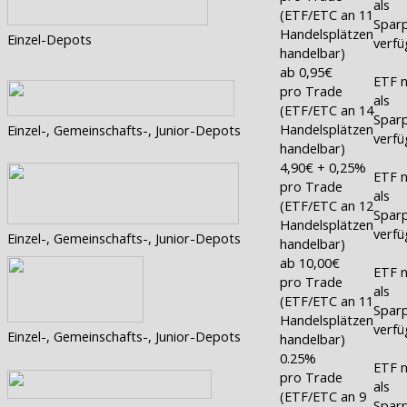
als
(ETF/ETC an 11
Sparp
Handelsplätzen
Einzel-Depots
verfü
handelbar)
ab 0,95€
ETF n
pro Trade
als
(ETF/ETC an 14
Sparp
Handelsplätzen
Einzel-, Gemeinschafts-, Junior-Depots
verfü
handelbar)
4,90€ + 0,25%
ETF n
pro Trade
als
(ETF/ETC an 12
Sparp
Handelsplätzen
verfü
Einzel-, Gemeinschafts-, Junior-Depots
handelbar)
ab 10,00€
ETF n
pro Trade
als
(ETF/ETC an 11
Sparp
Handelsplätzen
verfü
Einzel-, Gemeinschafts-, Junior-Depots
handelbar)
0.25%
ETF n
pro Trade
als
(ETF/ETC an 9
Sparp