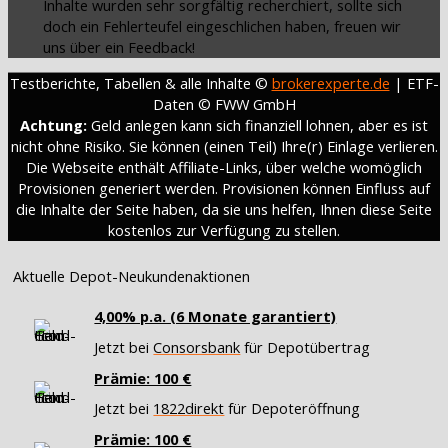
Inhalte wurden sehr sorgfältig recherchiert, sollte sich
doch ein Fehlerteufel eingeschlichen haben, freuen wir
uns über ein Feedback!
Testberichte, Tabellen & alle Inhalte ©
brokerexperte.de
| ETF-
Daten © FWW GmbH
Achtung:
Geld anlegen kann sich finanziell lohnen, aber es ist
nicht ohne Risiko. Sie können (einen Teil) Ihre(r) Einlage verlieren.
Die Webseite enthält Affiliate-Links, über welche womöglich
Provisionen generiert werden. Provisionen können Einfluss auf
die Inhalte der Seite haben, da sie uns helfen, Ihnen diese Seite
kostenlos zur Verfügung zu stellen.
Aktuelle Depot-Neukundenaktionen
4,00% p.a. (6 Monate garantiert)
Jetzt bei
Consorsbank
für Depotübertrag
Prämie: 100 €
Jetzt bei
1822direkt
für Depoteröffnung
Prämie: 100 €