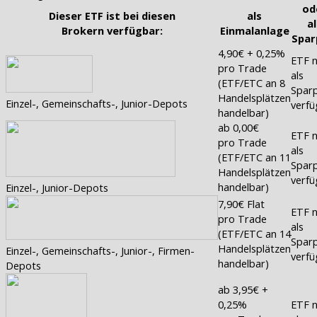
od
Dieser ETF ist bei diesen
als
al
Brokern verfügbar:
Einmalanlage
Spar
4,90€ + 0,25%
ETF n
pro Trade
als
(ETF/ETC an 8
Sparp
Handelsplätzen
Einzel-, Gemeinschafts-, Junior-Depots
verfü
handelbar)
ab 0,00€
ETF n
pro Trade
als
(ETF/ETC an 11
Sparp
Handelsplätzen
verfü
handelbar)
Einzel-, Junior-Depots
7,90€ Flat
ETF n
pro Trade
als
(ETF/ETC an 14
Sparp
Handelsplätzen
Einzel-, Gemeinschafts-, Junior-, Firmen-
verfü
handelbar)
Depots
ab 3,95€ +
0,25%
ETF n