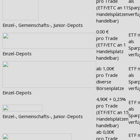
pro Trade
als
(ETF/ETC an 11
Sparp
Handelsplätzen
verfü
handelbar)
Einzel-, Gemeinschafts-, Junior-Depots
0.00 €
ETF n
pro Trade
als
(ETF/ETC an 1
Sparp
Handelsplatz
Einzel-Depots
verfü
handelbar)
ab 1,00€
ETF n
pro Trade
als
diverse
Sparp
Börsenplätze
verfü
Einzel-Depots
4,90€ + 0,25%
ETF n
pro Trade
als
(ETF/ETC an 15
Sparp
Einzel-, Gemeinschafts-, Junior-Depots
Handelsplätzen
verfü
handelbar)
ab 0,00€
ETF n
pro Trade