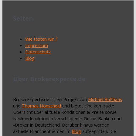
Seiten
Wie testen wir ?
Impressum
Datenschutz
Blog
Über Brokerexperte.de
BrokerExperte.de ist ein Projekt von
Michael Bußhaus
und
Thomas Hönscheid
und bietet eine kompakte
Übersicht über aktuelle Konditionen & Preise sowie
Neukundenaktionen verschiedener Online-Banken und
-Broker in Deutschland. Darüber hinaus werden
aktuelle Branchenthemen im
Blog
aufgegriffen. Die