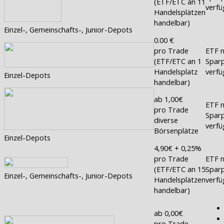
(ETF/ETC an 11
verfü
Handelsplätzen
handelbar)
Einzel-, Gemeinschafts-, Junior-Depots
0.00 €
pro Trade
ETF n
(ETF/ETC an 1
Sparp
Handelsplatz
verfü
Einzel-Depots
handelbar)
ab 1,00€
ETF n
pro Trade
Sparp
diverse
verfü
Börsenplätze
Einzel-Depots
4,90€ + 0,25%
pro Trade
ETF n
(ETF/ETC an 15
Sparp
Einzel-, Gemeinschafts-, Junior-Depots
Handelsplätzen
verfü
handelbar)
ab 0,00€
pro Trade