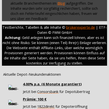
aktuelle Branchenthemen im
Blog
aufgegriffen. Die
Inhalte wurden sehr sorgfältig recherchiert, sollte sich
doch ein Fehlerteufel eingeschlichen haben, freuen wir
uns über ein Feedback!
Testberichte, Tabellen & alle Inhalte ©
brokerexperte.de
| ETF-
Daten © FWW GmbH
Achtung:
Geld anlegen kann sich finanziell lohnen, aber es ist
nicht ohne Risiko. Sie können (einen Teil) Ihre(r) Einlage verlieren.
Die Webseite enthält Affiliate-Links, über welche womöglich
Provisionen generiert werden. Provisionen können Einfluss auf
die Inhalte der Seite haben, da sie uns helfen, Ihnen diese Seite
kostenlos zur Verfügung zu stellen.
Aktuelle Depot-Neukundenaktionen
4,00% p.a. (6 Monate garantiert)
Jetzt bei
Consorsbank
für Depotübertrag
Prämie: 100 €
Jetzt bei
1822direkt
für Depoteröffnung