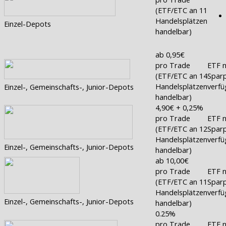
(ETF/ETC an 11
Handelsplätzen
Einzel-Depots
handelbar)
ab 0,95€
pro Trade
ETF n
(ETF/ETC an 14
Sparp
Handelsplätzen
verfü
Einzel-, Gemeinschafts-, Junior-Depots
handelbar)
4,90€ + 0,25%
pro Trade
ETF n
(ETF/ETC an 12
Sparp
Handelsplätzen
verfü
Einzel-, Gemeinschafts-, Junior-Depots
handelbar)
ab 10,00€
pro Trade
ETF n
(ETF/ETC an 11
Sparp
Handelsplätzen
verfü
Einzel-, Gemeinschafts-, Junior-Depots
handelbar)
0.25%
pro Trade
ETF n