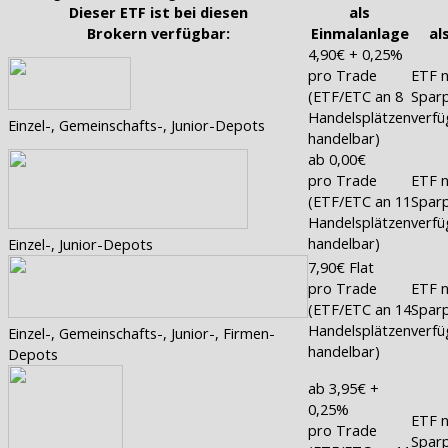
Dieser ETF ist bei diesen
als
Brokern verfügbar:
Einmalanlage
al
4,90€ + 0,25%
pro Trade
ETF n
(ETF/ETC an 8
Sparp
Handelsplätzen
verfü
Einzel-, Gemeinschafts-, Junior-Depots
handelbar)
ab 0,00€
pro Trade
ETF n
(ETF/ETC an 11
Sparp
Handelsplätzen
verfü
handelbar)
Einzel-, Junior-Depots
7,90€ Flat
pro Trade
ETF n
(ETF/ETC an 14
Sparp
Handelsplätzen
verfü
Einzel-, Gemeinschafts-, Junior-, Firmen-
handelbar)
Depots
ab 3,95€ +
0,25%
ETF n
pro Trade
Sparp