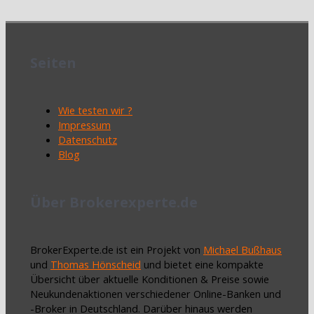
Seiten
Wie testen wir ?
Impressum
Datenschutz
Blog
Über Brokerexperte.de
BrokerExperte.de ist ein Projekt von
Michael Bußhaus
und
Thomas Hönscheid
und bietet eine kompakte
Übersicht über aktuelle Konditionen & Preise sowie
Neukundenaktionen verschiedener Online-Banken und
-Broker in Deutschland. Darüber hinaus werden